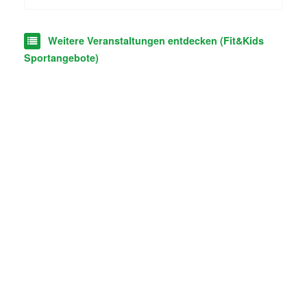
Weitere Veranstaltungen entdecken (Fit&Kids
Sportangebote)
Cookie-Einstellungen
Information zum Datenschutz gem. Art. 13 DS-GVO